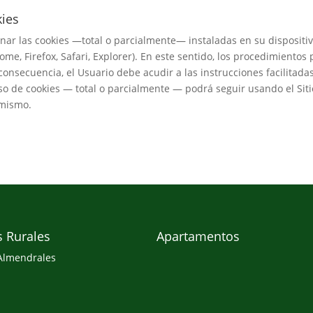
kies
minar las cookies —total o parcialmente— instaladas en su disposit
me, Firefox, Safari, Explorer). En este sentido, los procedimientos
 consecuencia, el Usuario debe acudir a las instrucciones facilitad
so de cookies — total o parcialmente — podrá seguir usando el Siti
 mismo.
s Rurales
Apartamentos
Almendrales