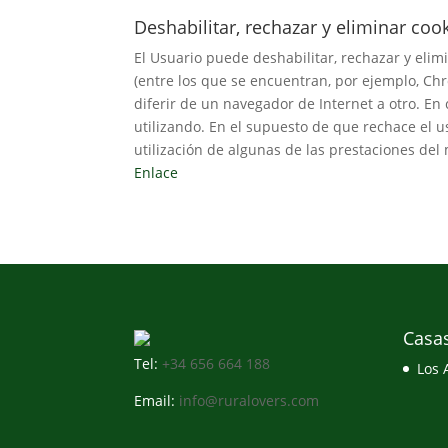
Deshabilitar, rechazar y eliminar coo
El Usuario puede deshabilitar, rechazar y eli
(entre los que se encuentran, por ejemplo, Chro
diferir de un navegador de Internet a otro. En
utilizando. En el supuesto de que rechace el u
utilización de algunas de las prestaciones del
Enlace
Casa
Tel:
+34 656 664 188
Los 
Email:
info@ruralovers.com