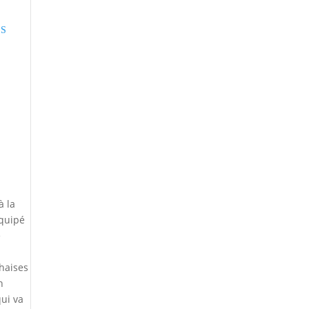
out of 5
à la
équipé
e
haises
n
qui va