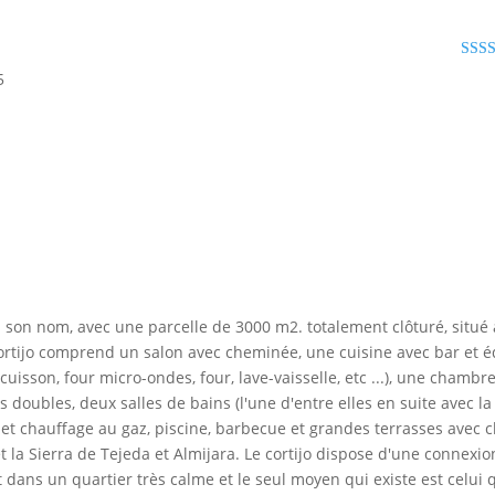
5.00
5
on nom, avec une parcelle de 3000 m2. totalement clôturé, situé 
ortijo comprend un salon avec cheminée, une cuisine avec bar et 
cuisson, four micro-ondes, four, lave-vaisselle, etc ...), une chambr
 doubles, deux salles de bains (l'une d'entre elles en suite avec la
t chauffage au gaz, piscine, barbecue et grandes terrasses avec c
et la Sierra de Tejeda et Almijara. Le cortijo dispose d'une connexio
t dans un quartier très calme et le seul moyen qui existe est celui 