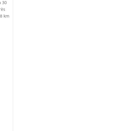
à 30
rès
 8 km