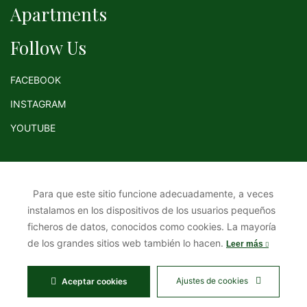
Apartments
Follow Us
FACEBOOK
INSTAGRAM
YOUTUBE
Para que este sitio funcione adecuadamente, a veces
instalamos en los dispositivos de los usuarios pequeños
Return Policy
Legal advice
Term & conditions
ficheros de datos, conocidos como cookies. La mayoría
Cookies
Privacy Policy
My Account
de los grandes sitios web también lo hacen.
Leer más
Ajustes de cookies
Aceptar cookies
Group by -
MiCortijoAndaluz