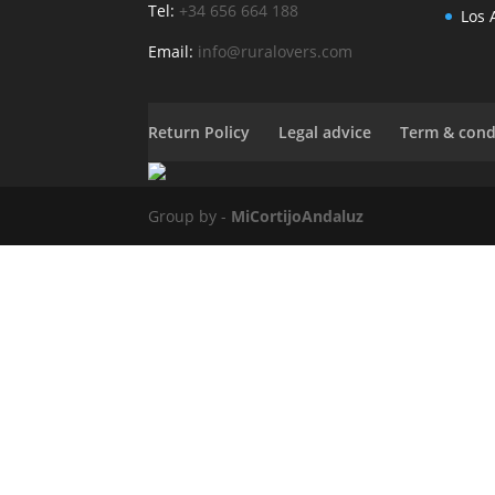
Tel:
+34 656 664 188
Los 
Email:
info@ruralovers.com
Return Policy
Legal advice
Term & cond
Group by -
MiCortijoAndaluz